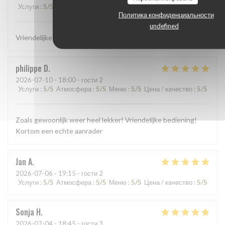
Услуги
:
5
/5
Атмосфера
:
5
/5
Меню
:
5
/5
Цена / качество
:
4
/5
Политика конфиденциальности
undefined
Vriendelijke service Echte Italiaanse pizza Lekkere pasta's
philippe
D
2026-07-10
- 18:00 - гости 2
Услуги
:
5
/5
Атмосфера
:
5
/5
Меню
:
5
/5
Цена / качество
:
5
/5
Zoals gewoonlijk weer heel lekker! Vriendelijke bediening!
Kortom een echte aanrader
Jan
A
2026-07-06
- 19:15 - гости 2
Услуги
:
5
/5
Атмосфера
:
5
/5
Меню
:
5
/5
Цена / качество
:
5
/5
Sonja
H
2026-07-04
- 18:45 - гости 3