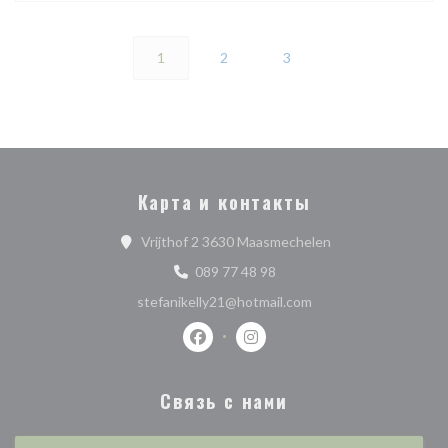
1
2
3
Карта и контакты
((открывается в н
Vrijthof 2 3630 Maasmechelen
089 77 48 98
stefanikelly21@hotmail.com
Facebook ((открывается в новом о
Instagram ((открывается в 
Связь с нами