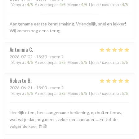
Услуги
:
4
/5
Атмосфера
:
4
/5
Меню
:
4
/5
Цена / качество
:
4
/5
Aangename eerste kennismaking. Vriendelijk, snel en lekker!
Wij komen nog eens terug.
Antonina
C
2026-07-02
- 18:30 - гости 2
Услуги
:
4
/5
Атмосфера
:
5
/5
Меню
:
5
/5
Цена / качество
:
5
/5
Roberto
B
2026-06-21
- 18:00 - гости 2
Услуги
:
5
/5
Атмосфера
:
5
/5
Меню
:
5
/5
Цена / качество
:
5
/5
Heerlijk eten , heel aangename bediening, op buitenterras,
wat wil je dan nog meer , zeker een aanrader…. En tot de
volgende keer 🥂😀