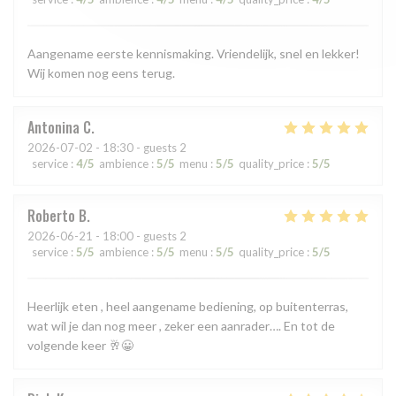
Aangename eerste kennismaking. Vriendelijk, snel en lekker!
Wij komen nog eens terug.
Antonina
C
2026-07-02
- 18:30 - guests 2
service
:
4
/5
ambience
:
5
/5
menu
:
5
/5
quality_price
:
5
/5
Roberto
B
2026-06-21
- 18:00 - guests 2
service
:
5
/5
ambience
:
5
/5
menu
:
5
/5
quality_price
:
5
/5
Heerlijk eten , heel aangename bediening, op buitenterras,
wat wil je dan nog meer , zeker een aanrader…. En tot de
volgende keer 🥂😀