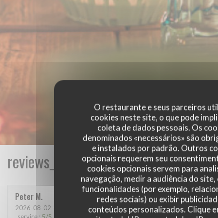
O restaurante e seus parceiros uti
cookies neste site, o que pode impli
coleta de dados pessoais. Os coo
denominados «necessários» são obri
e instalados por padrão. Outros c
reviews_from_our_clients_following_
opcionais requerem seu consentiment
cookies opcionais servem para anali
navegação, medir a audiência do site,
funcionalidades (por exemplo, relaci
Peter
M
redes sociais) ou exibir publicida
2026-08-02
- 18:00 - guests 2
conteúdos personalizados. Clique 
service
:
5
/5
ambience
:
5
/5
menu
:
5
/5
quality_price
:
4
/5