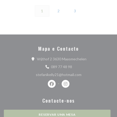
1
2
3
Mapa e Contacto
((abre numa nova ja
Vrijthof 2 3630 Maasmechelen
089 77 48 98
stefanikelly21@hotmail.com
Facebook ((abre numa nova janela))
Instagram ((abre numa nova j
Contacte-nos
RESERVAR UMA MESA