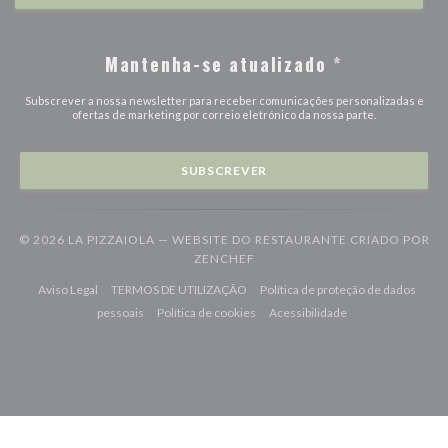
Mantenha-se atualizado
*
Subscrever a nossa newsletter para receber comunicações personalizadas e
ofertas de marketing por correio eletrónico da nossa parte.
SUBSCREVER
© 2026 LA PIZZAIOLA — WEBSITE DO RESTAURANTE CRIADO POR
((ABRE NUMA NOVA JANELA))
ZENCHEF
((abre numa nova janela))
((abre numa nova janela))
Aviso Legal
TERMOS DE UTILIZAÇÃO
Política de proteção de dados
((abre numa nova janela))
((abre numa nova janela))
((abre numa nova j
pessoais
Política de cookies
Acessibilidade