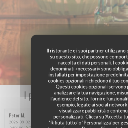
Il ristorante e i suoi partner utilizzano
su questo sito, che possono comport
raccolta di dati personali. I cooki
denominati «necessari» sono obbliga
installati per impostazione predefinita
cookies opzionali richiedono il tuo co
Questi cookies opzionali servono 
I pareri dei nostri clienti
analizzare la tua navigazione, misu
l'audience del sito, fornire funzionali
esempio, legate ai social network
visualizzare pubblicità o contenu
Peter
M
personalizzati. Clicca su 'Accetta tu
'Rifiuta tutto' o 'Personalizza' per ges
2026-08-02
- 18:00 - Ospiti 2
Servizio
:
5
/5
Atmosfera
:
5
/5
Cucina
:
5
/5
Qualità / Prezzo
:
4
/5