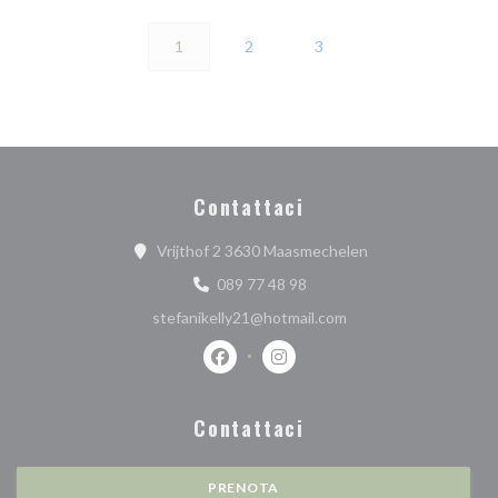
1
2
3
Contattaci
((apre una nuova fi
Vrijthof 2 3630 Maasmechelen
089 77 48 98
stefanikelly21@hotmail.com
Facebook ((apre una nuova finestra))
Instagram ((apre una nuova fi
Contattaci
PRENOTA