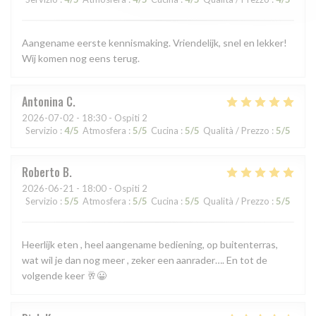
Aangename eerste kennismaking. Vriendelijk, snel en lekker!
Wij komen nog eens terug.
Antonina
C
2026-07-02
- 18:30 - Ospiti 2
Servizio
:
4
/5
Atmosfera
:
5
/5
Cucina
:
5
/5
Qualità / Prezzo
:
5
/5
Roberto
B
2026-06-21
- 18:00 - Ospiti 2
Servizio
:
5
/5
Atmosfera
:
5
/5
Cucina
:
5
/5
Qualità / Prezzo
:
5
/5
Heerlijk eten , heel aangename bediening, op buitenterras,
wat wil je dan nog meer , zeker een aanrader…. En tot de
volgende keer 🥂😀