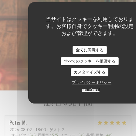
当サイトはクッキーを利用しておりま
す。お客様自身でクッキー利用の設定
および管理ができます。
全てに同意する
すべてのクッキーを拒否する
カスタマイズする
プライバシーポリシー
undefined
顧客の評価
Peter
M
2026-08-02
- 18:00 - ゲスト 2
サービス
:
5
/5
雰囲気
:
5
/5
メニュー
:
5
/5
品質-価格
:
4
/5