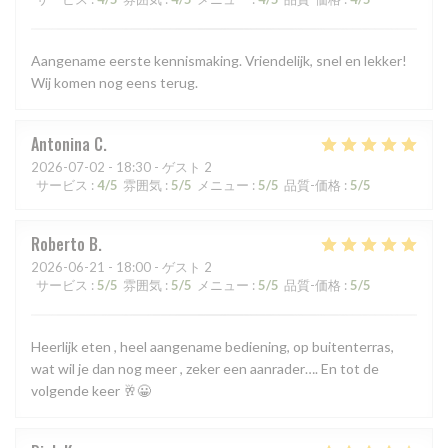
Aangename eerste kennismaking. Vriendelijk, snel en lekker!
Wij komen nog eens terug.
Antonina
C
2026-07-02
- 18:30 - ゲスト 2
サービス
:
4
/5
雰囲気
:
5
/5
メニュー
:
5
/5
品質-価格
:
5
/5
Roberto
B
2026-06-21
- 18:00 - ゲスト 2
サービス
:
5
/5
雰囲気
:
5
/5
メニュー
:
5
/5
品質-価格
:
5
/5
Heerlijk eten , heel aangename bediening, op buitenterras,
wat wil je dan nog meer , zeker een aanrader…. En tot de
volgende keer 🥂😀