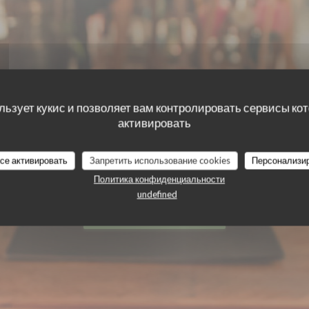
льзует кукис и позволяет вам контролировать сервисы ко
LA PIZZAIOLA
активировать
все активировать
Запретить использование cookies
Персонализи
ИТАЛЬЯНСКИЙ РЕСТОРАН
|
MAASMECHELEN
Политика конфиденциальности
undefined
ЗАБРОНИРОВАТЬ СТОЛИК