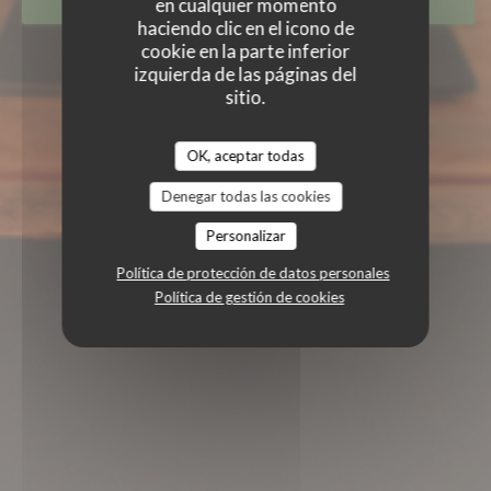
en cualquier momento
RESERVAR UNA MESA
haciendo clic en el icono de
cookie en la parte inferior
izquierda de las páginas del
sitio.
OK, aceptar todas
Denegar todas las cookies
Personalizar
Política de protección de datos personales
Política de gestión de cookies