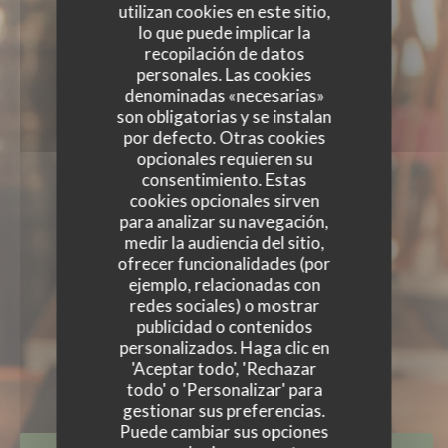
utilizan cookies en este sitio,
lo que puede implicar la
recopilación de datos
personales. Las cookies
denominadas «necesarias»
son obligatorias y se instalan
por defecto. Otras cookies
opcionales requieren su
consentimiento. Estas
cookies opcionales sirven
para analizar su navegación,
medir la audiencia del sitio,
ofrecer funcionalidades (por
ejemplo, relacionadas con
LA PIZZAIOLA
redes sociales) o mostrar
publicidad o contenidos
LA PIZZAIOLA
personalizados. Haga clic en
RESTAURANTE ITALIANO
|
'Aceptar todo', 'Rechazar
MAASMECHELEN
todo' o 'Personalizar' para
gestionar sus preferencias.
Puede cambiar sus opciones