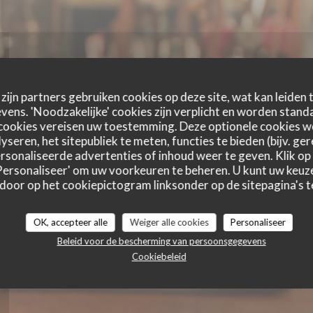
zijn partners gebruiken cookies op deze site, wat kan leiden
ens. 'Noodzakelijke' cookies zijn verplicht en worden standa
cookies vereisen uw toestemming. Deze optionele cookies 
LA PIZZAIOLA
yseren, het sitepubliek te meten, functies te bieden (bijv. ge
sonaliseerde advertenties of inhoud weer te geven. Klik op '
 'Personaliseer' om uw voorkeuren te beheren. U kunt uw keu
 door op het cookiepictogram linksonder op de sitepagina's te
ITALIAANS RESTAURANT
|
MAASMECHELEN
OK, accepteer alle
Weiger alle cookies
Personaliseer
Beleid voor de bescherming van persoonsgegevens
RESERVEER EEN TAFEL
Cookiebeleid