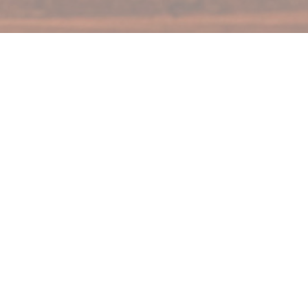
La Pizzaiola
Trendy Italiaans restaurant te Maasmechelen.
jke pizza’s en pasta’s voor afhaal of ter plaatse te eten in een gezell