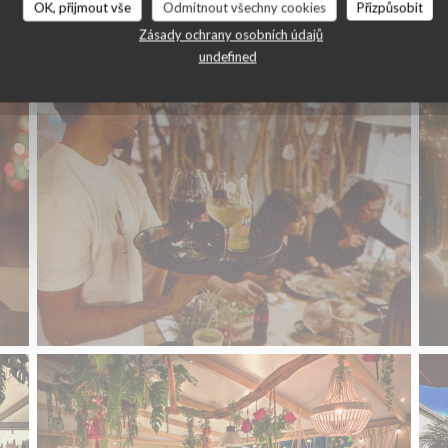
OK, přijmout vše
Odmítnout všechny cookies
Přizpůsobit
La Pizzaiola
Zásady ochrany osobních údajů
undefined